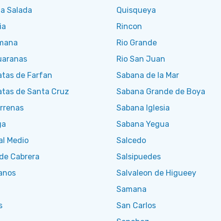
a Salada
Quisqueya
ia
Rincon
mana
Rio Grande
uaranas
Rio San Juan
atas de Farfan
Sabana de la Mar
atas de Santa Cruz
Sabana Grande de Boya
rrenas
Sabana Iglesia
ga
Sabana Yegua
al Medio
Salcedo
de Cabrera
Salsipuedes
anos
Salvaleon de Higueey
Samana
s
San Carlos