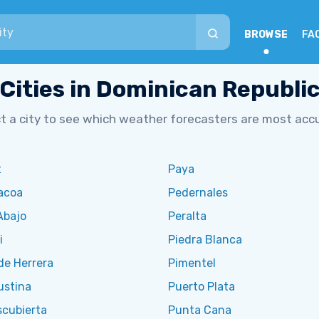
BROWSE
FA
Cities in Dominican Republi
t a city to see which weather forecasters are most acc
t
Paya
acoa
Pedernales
Abajo
Peralta
i
Piedra Blanca
de Herrera
Pimentel
ustina
Puerto Plata
scubierta
Punta Cana