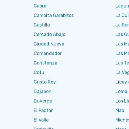
Cabral
Lagun
Cambita Garabitos
La Jul
Castillo
La Ro
Cercado Abajo
Las G
Ciudad Nueva
Las M
Comendador
Las M
Constanza
Las Te
Cotui
La Ve
Cristo Rey
Licey 
Dajabon
Loma 
Duverge
Los Ll
El Factor
Mao
El Valle
Miche