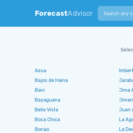
Search city
Forecast
Advisor
Selec
Azua
Imber
Bajos de Haina
Jarab
Bani
Jima 
Bayaguana
Jiman
Bella Vista
Juan 
Boca Chica
La Ag
Bonao
La De