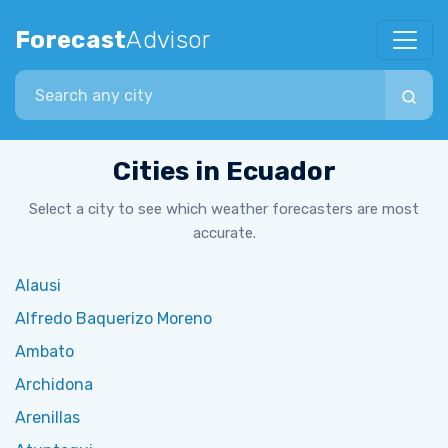
Forecast
Advisor
Search city
Cities in Ecuador
Select a city to see which weather forecasters are most
accurate.
Alausi
Alfredo Baquerizo Moreno
Ambato
Archidona
Arenillas