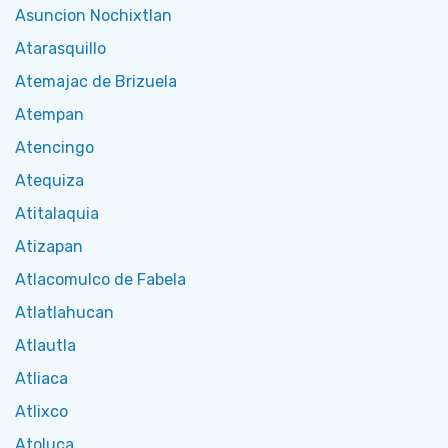
Asuncion Nochixtlan
Atarasquillo
Atemajac de Brizuela
Atempan
Atencingo
Atequiza
Atitalaquia
Atizapan
Atlacomulco de Fabela
Atlatlahucan
Atlautla
Atliaca
Atlixco
Atoluca